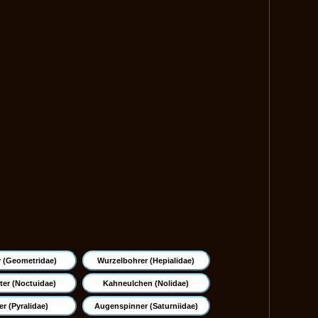
 (Geometridae)
Wurzelbohrer (Hepialidae)
ter (Noctuidae)
Kahneulchen (Nolidae)
r (Pyralidae)
Augenspinner (Saturniidae)