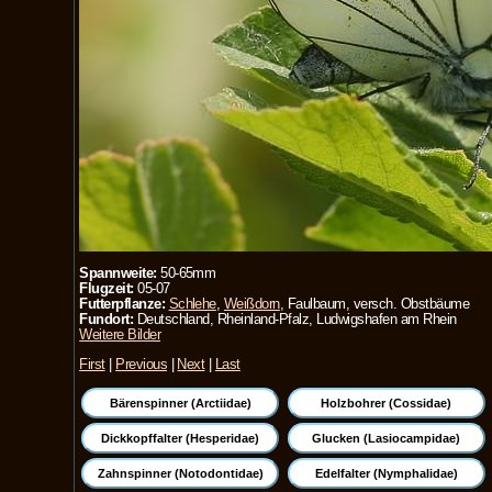
Spannweite:
50-65mm
Flugzeit:
05-07
Futterpflanze:
Schlehe
,
Weißdorn
, Faulbaum, versch. Obstbäume
Fundort:
Deutschland, Rheinland-Pfalz, Ludwigshafen am Rhein
Weitere Bilder
First
|
Previous
|
Next
|
Last
Bärenspinner (Arctiidae)
Holzbohrer (Cossidae)
Dickkopffalter (Hesperidae)
Glucken (Lasiocampidae)
Zahnspinner (Notodontidae)
Edelfalter (Nymphalidae)