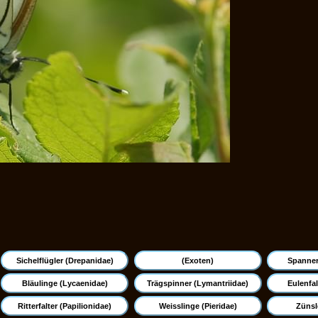
Sichelflügler (Drepanidae)
(Exoten)
Spanner
Bläulinge (Lycaenidae)
Trägspinner (Lymantriidae)
Eulenfal
Ritterfalter (Papilionidae)
Weisslinge (Pieridae)
Zünsle