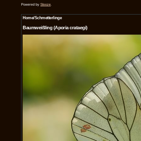
Powered by
Slooze
.
Home/Schmetterlinge
Baumweißling (Aporia crataegi)